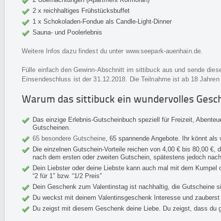
2 x reichhaltiges Frühstücksbuffet
1 x Schokoladen-Fondue als Candle-Light-Dinner
Sauna- und Poolerlebnis
Weitere Infos dazu findest du unter
www.seepark-auenhain.de
.
Fülle einfach den Gewinn-Abschnitt im sittibuck aus und sende diese
Einsendeschluss ist der 31.12.2018. Die Teilnahme ist ab 18 Jahren
Warum das sittibuck ein wundervolles Gesch
Das einzige Erlebnis-Gutscheinbuch speziell für Freizeit, Abenteu
Gutscheinen.
65 besondere Gutscheine
, 65 spannende Angebote. Ihr könnt als 
Die einzelnen Gutschein-Vorteile reichen von 4,00 € bis 80,00 €, d
nach dem ersten oder zweiten Gutschein, spätestens jedoch nach
Dein Liebster oder deine Liebste kann auch mal mit dem Kumpel o
“2 für 1″ bzw. “1/2 Preis”
Dein Geschenk zum Valentinstag ist nachhaltig, die Gutscheine si
Du weckst mit deinem Valentinsgeschenk Interesse und zauberst F
Du zeigst mit diesem Geschenk deine Liebe. Du zeigst, dass du g