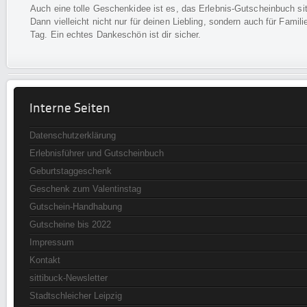
Auch eine tolle Geschenkidee ist es, das Erlebnis-Gutscheinbuch si
Dann vielleicht nicht nur für deinen Liebling, sondern auch für Fam
Tag. Ein echtes Dankeschön ist dir sicher.
Interne Seiten
Datenschutzerklärung
Erlebnisführer und Gutscheinbuch
Geburtstaggeschenk
Geschenk zum Valentinstag
Gutschein-Handhabung
Gutscheine bis 2022
Impressum
Kontakt
sittibuck-Newsletter
Stadtschleicher Leipzig