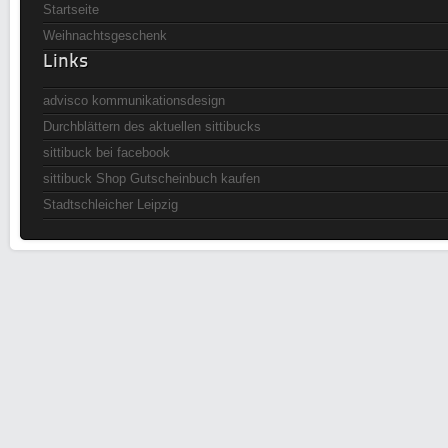
Startseite
Weihnachtsgeschenk
Links
advisco kommunikationsdesign
Durchblättern des aktuellen sittibucks
sittibuck bei facebook
sittibuck Shop Gutscheinbuch kaufen
Stadtschleicher Leipzig